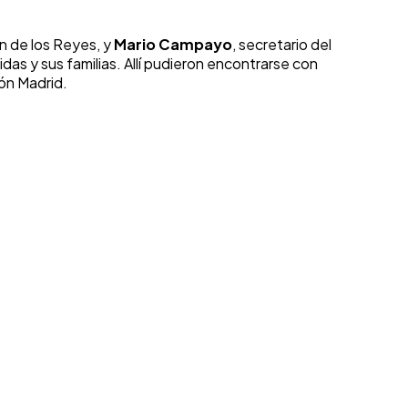
n de los Reyes, y
Mario Campayo
, secretario del
das y sus familias. Allí pudieron encontrarse con
ión Madrid.