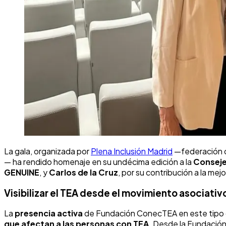
La gala, organizada por
Plena Inclusión Madrid
—federación q
— ha rendido homenaje en su undécima edición a la
Conseje
GENUINE
, y
Carlos de la Cruz
, por su contribución a la mej
Visibilizar el TEA desde el movimiento asociativ
La
presencia activa
de Fundación ConecTEA en este tipo d
que afectan a las personas con TEA
. Desde la Fundación 