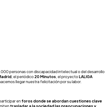
000 personas con discapacidad intelectual o del desarrollo
Madrid
, el periódico
20 Minutos
, el proyecto
LALIGA
hacemos llegar nuestra felicitación por su labor.
articipar en
foros donde se abordan cuestiones clave
rmiten
trasladar a la sociedad las preocupaciones y