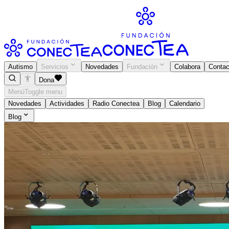
Autismo
Servicios
Novedades
Fundación
Colabora
Contac
Dona
Menú
Toggle menu
Novedades
Actividades
Radio Conectea
Blog
Calendario
Blog