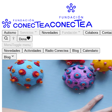
Autismo
Servicios
Novedades
Fundación
Colabora
Contac
Dona
Menú
Toggle menu
Novedades
Actividades
Radio Conectea
Blog
Calendario
Blog