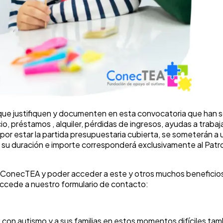
as que justifiquen y documenten en esta convocatoria que han 
io, préstamos , alquiler, pérdidas de ingresos, ayudas a trab
r estar la partida presupuestaria cubierta, se someterán a un
o su duración e importe corresponderá exclusivamente al Patr
 ConecTEA y poder acceder a este y otros muchos beneficios 
ccede a nuestro formulario de contacto:
on autismo y a sus familias en estos momentos difíciles ta