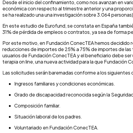
Desde el inicio del confinamiento, como nos avanzan en var
económica con respecto al trimestre anterior y una proporc
se ha realizado una una investigación sobre 3.064 personas)
En este estudio de Eurofund, se constata en España tambié
31% de pérdida de empleos o contratos, ya sea de forma pe
Por este motivo, en Fundación ConecTEA hemos decidido rea
reducciones de importes de 25% a 75% de importes de las ter
usuarios de Fundación ConecTEA y el beneficiario debe ser u
terapia on line, una nueva actividad para la que Fundació
Las solicitudes serán baremadas conforme a los siguientes c
Ingresos familiares y condiciones económicas.
Grado de discapacidad reconocida según la Seguridad
Composición familiar.
Situación laboral de los padres.
Voluntariado en Fundación ConecTEA.