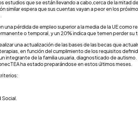
ios estudios que se están llevando a cabo,cerca de la mitad d
ión similar espera que sus cuentas vayan a peor en los próx
.
n una pérdida de empleo superior a la media de la UE como r
rmanente o temporal, y un 20% indica que temen perder su tr
lizar una actualización de las bases de las becas que actu
apias, en función del cumplimiento de los requisitos definid
n integrante de la familia usuaria, diagnosticado de autismo
n ConecTEA ha estado preparándose en estos últimos meses.
riterios:
 Social.