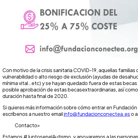
Con motivo de la crisis sanitaria COVID-19, aquellas famili
vulnerabilidad o alto riesgo de exclusión (ayudas de desahuc
mínima vital…etc) y se hayan quedado fuera de estas becas po
posible aprobación de estas becas
extraordinarias, así com
duración hasta final de 2020.
Si quieres más información sobre cómo entrar en Fundación
escríbenos a nuestro email
info@fundacionconectea.es
o a
Contacto>
Estamos #JuntosenelAutismo, y apoyaremos a las personas c