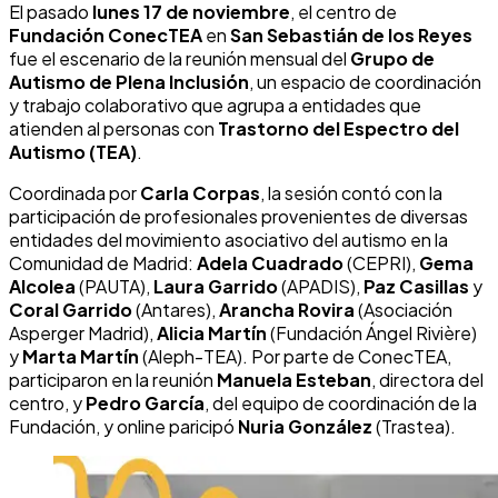
El pasado
lunes 17 de noviembre
, el centro de
Fundación ConecTEA
en
San Sebastián de los Reyes
fue el escenario de la reunión mensual del
Grupo de
Autismo de Plena Inclusión
, un espacio de coordinación
y trabajo colaborativo que agrupa a entidades que
atienden al personas con
Trastorno del Espectro del
Autismo (TEA)
.
Coordinada por
Carla Corpas
, la sesión contó con la
participación de profesionales provenientes de diversas
entidades del movimiento asociativo del autismo en la
Comunidad de Madrid:
Adela Cuadrado
(CEPRI),
Gema
Alcolea
(PAUTA),
Laura Garrido
(APADIS),
Paz Casillas
y
Coral Garrido
(Antares),
Arancha Rovira
(Asociación
Asperger Madrid),
Alicia Martín
(Fundación Ángel Rivière)
y
Marta Martín
(Aleph-TEA). Por parte de ConecTEA,
participaron en la reunión
Manuela Esteban
, directora del
centro, y
Pedro García
, del equipo de coordinación de la
Fundación, y online paricipó
Nuria González
(Trastea).