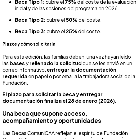
Beca Tipo 1:
cubre el
75%
del coste de la evaluación
inicial y de las sesiones del programa en 2026.
Beca Tipo 2:
cubre el
50%
del coste.
Beca Tipo 3:
cubre el
25%
del coste.
Plazos y cómo solicitarla
Para esta edición, las familias deben, una vez hayan leído
las
bases
y
rellenado la solicitud
que se les envió en un
correo informativo,
entregar la documentación
requerida
en papel o por email a la trabajadora social de la
Fundación.
El plazo para solicitar la beca y entregar
documentación finaliza el 28 de enero (2026)
.
Una beca que supone acceso,
acompañamiento y oportunidades
Las Becas ComuniCAA reflejan el espíritu de Fundación