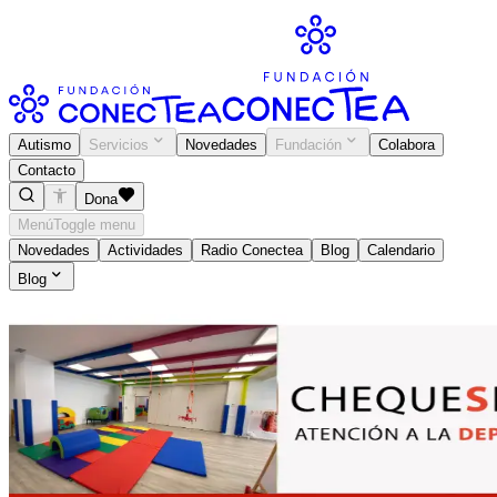
Autismo
Servicios
Novedades
Fundación
Colabora
Contacto
Dona
Menú
Toggle menu
Novedades
Actividades
Radio Conectea
Blog
Calendario
Blog