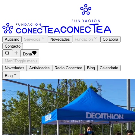
Autismo
Servicios
Novedades
Fundación
Colabora
Contacto
Dona
Menú
Toggle menu
Novedades
Actividades
Radio Conectea
Blog
Calendario
Blog