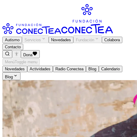
Autismo
Servicios
Novedades
Fundación
Colabora
Contacto
Dona
Menú
Toggle menu
Novedades
Actividades
Radio Conectea
Blog
Calendario
Blog