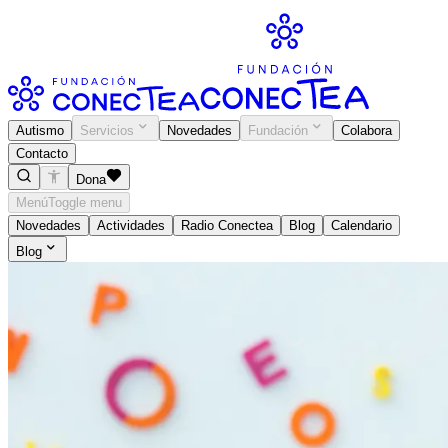
Autismo
Servicios
Novedades
Fundación
Colabora
Contacto
Dona
Menú
Toggle menu
Novedades
Actividades
Radio Conectea
Blog
Calendario
Blog