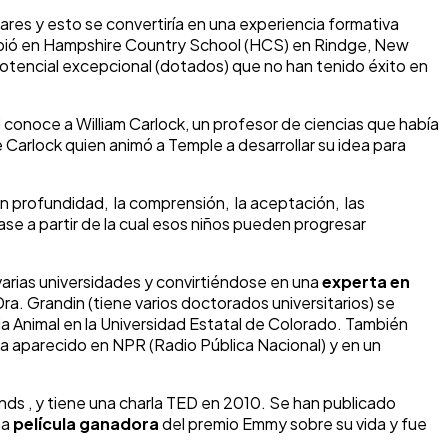
iares y esto se convertiría en una experiencia formativa
ribió en Hampshire Country School (HCS) en Rindge, New
potencial excepcional (dotados) que no han tenido éxito en
i conoce a William Carlock, un profesor de ciencias que había
e Carlock quien animó a Temple a desarrollar su idea para
en profundidad, la comprensión, la aceptación, las
e a partir de la cual esos niños pueden progresar
 varias universidades y convirtiéndose en una
experta en
ra. Grandin (tiene varios doctorados universitarios) se
ia Animal en la Universidad Estatal de Colorado. También
a aparecido en NPR (Radio Pública Nacional) y en un
ends , y tiene una charla TED en 2010. Se han publicado
na
película ganadora
del premio Emmy sobre su vida y fue