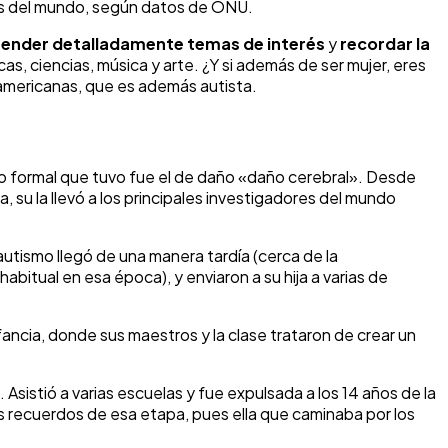
ses del mundo, según datos de ONU.
render detalladamente temas de interés
y
recordar la
s, ciencias, música y arte. ¿Y si además de ser mujer, eres
s americanas, que es además autista.
o formal que tuvo fue el de daño «daño cerebral». Desde
 su la llevó a los principales investigadores del mundo
tismo llegó de una manera tardía (cerca de la
habitual en esa época), y enviaron a su hija a varias de
ncia, donde sus maestros y la clase trataron de crear un
. Asistió a varias escuelas y fue expulsada a los 14 años de la
os recuerdos de esa etapa, pues ella que caminaba por los