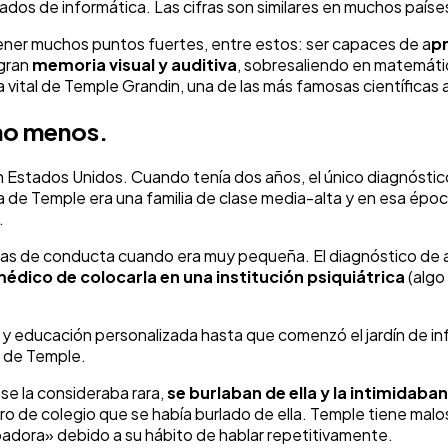
dos de informática. Las cifras son similares en muchos paí
er muchos puntos fuertes, entre estos: ser capaces de a
p
 gran
memoria visual y auditiva
, sobresaliendo en matemática
ia vital de Temple Grandin, una de las más famosas científica
 no menos.
Estados Unidos. Cuando tenía dos años, el único diagnóstic
de Temple era una familia de clase media-alta y en esa época,
.
mas de conducta cuando era muy pequeña. El diagnóstico de au
édico de colocarla en una institución psiquiátrica
(algo 
educación personalizada hasta que comenzó el jardín de infa
s de Temple.
se la consideraba rara,
se burlaban de ella y la intimidaban
ro de colegio que se había burlado de ella. Temple tiene mal
abadora» debido a su hábito de hablar repetitivamente.