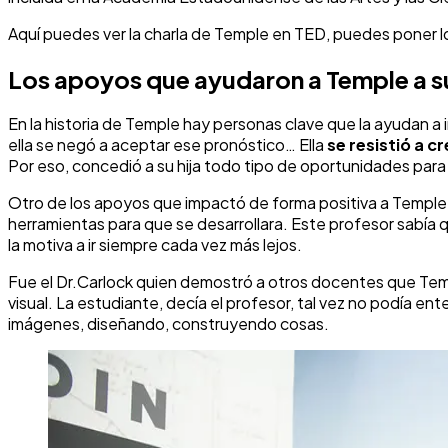
Aquí puedes ver la charla de Temple en TED, puedes poner los
Los apoyos que ayudaron a Temple a s
En la historia de Temple hay personas clave que la ayudan a 
ella se negó a aceptar ese pronóstico… Ella
se resistió a c
Por eso, concedió a su hija todo tipo de oportunidades para q
Otro de los apoyos que impactó de forma positiva a Temple f
herramientas para que se desarrollara. Este profesor sabía q
la motiva a ir siempre cada vez más lejos.
Fue el Dr.Carlock quien demostró a otros docentes que Te
visual. La estudiante, decía el profesor, tal vez no podía en
imágenes, diseñando, construyendo cosas.