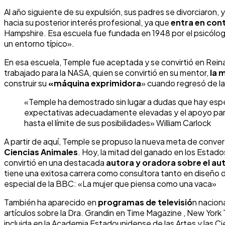
Al año siguiente de su expulsión, sus padres se divorciaron,
hacia su posterior interés profesional, ya que
entra en con
Hampshire. Esa escuela fue fundada en 1948 por el psicólog
un entorno típico».
En esa escuela, Temple fue aceptada y se convirtió en Reina 
trabajado para la NASA, quien se convirtió en su mentor,
la 
construir su
«máquina exprimidora
» cuando regresó de la 
«Temple ha demostrado sin lugar a dudas que hay esper
expectativas adecuadamente elevadas y el apoyo para 
hasta el límite de sus posibilidades» William Carlock
A partir de aquí, Temple se propuso la nueva meta de convert
Ciencias Animales
. Hoy, la mitad del ganado en los Estado
convirtió en una destacada
autora y oradora sobre el a
tiene una exitosa carrera como consultora tanto en diseño
especial de la BBC: «La mujer que piensa como una vaca»
También ha aparecido en
programas de televisió
n nacion
artículos sobre la Dra. Grandin en Time Magazine , New Yor
incluida en la Academia Estadounidense de las Artes y las Ci