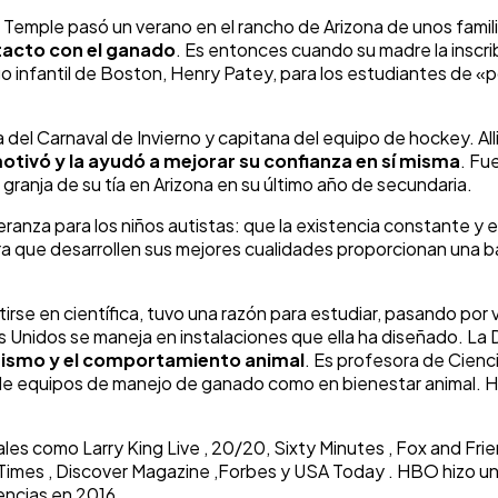
 y Temple pasó un verano en el rancho de Arizona de unos famil
tacto con el ganado
. Es entonces cuando su madre la insc
o infantil de Boston, Henry Patey, para los estudiantes de «
del Carnaval de Invierno y capitana del equipo de hockey. All
motivó y la ayudó a mejorar su confianza en sí misma
. Fu
granja de su tía en Arizona en su último año de secundaria.
anza para los niños autistas: que la existencia constante y 
que desarrollen sus mejores cualidades proporcionan una bas
irse en científica, tuvo una razón para estudiar, pasando por
s Unidos se maneja en instalaciones que ella ha diseñado. La D
utismo y el comportamiento animal
. Es profesora de Cienc
 de equipos de manejo de ganado como en bienestar animal. H
ales como Larry King Live , 20/20, Sixty Minutes , Fox and Fri
k Times , Discover Magazine ,Forbes y USA Today . HBO hizo u
encias en 2016.