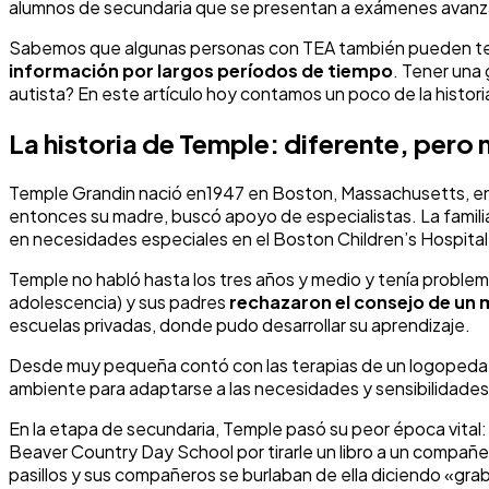
alumnos de secundaria que se presentan a exámenes avanza
Sabemos que algunas personas con TEA también pueden ten
información por largos períodos de tiempo
. Tener una
autista? En este artículo hoy contamos un poco de la histor
La historia de Temple: diferente, pero
Temple Grandin nació en1947 en Boston, Massachusetts, en 
entonces su madre, buscó apoyo de especialistas. La familia 
en necesidades especiales en el Boston Children’s Hospital
Temple no habló hasta los tres años y medio y tenía proble
adolescencia) y sus padres
rechazaron el consejo de un m
escuelas privadas, donde pudo desarrollar su aprendizaje.
Desde muy pequeña contó con las terapias de un logopeda y 
ambiente para adaptarse a las necesidades y sensibilidade
En la etapa de secundaria, Temple pasó su peor época vital: 
Beaver Country Day School por tirarle un libro a un compañe
pasillos y sus compañeros se burlaban de ella diciendo «gr