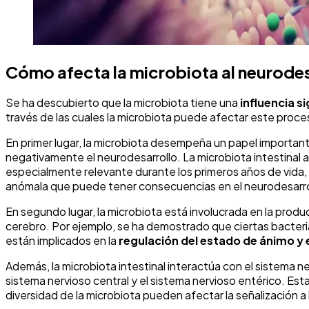
Cómo afecta la microbiota al neurodes
Se ha descubierto que la microbiota tiene una
influencia s
través de las cuales la microbiota puede afectar este proces
En primer lugar, la microbiota desempeña un papel importante
negativamente el neurodesarrollo. La microbiota intestinal 
especialmente relevante durante los primeros años de vida, 
anómala que puede tener consecuencias en el neurodesarro
En segundo lugar, la microbiota está involucrada en la pro
cerebro. Por ejemplo, se ha demostrado que ciertas bacter
están implicados en la
regulación del estado de ánimo y
Además, la microbiota intestinal interactúa con el sistema ne
sistema nervioso central y el sistema nervioso entérico. Es
diversidad de la microbiota pueden afectar la señalización a