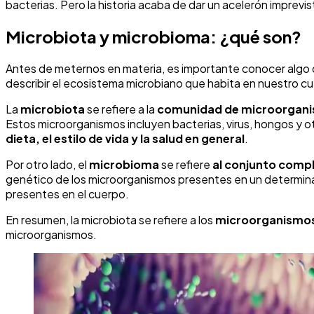
bacterias. Pero la historia acaba de dar un acelerón imprevis
Microbiota y microbioma: ¿qué son?
Antes de meternos en materia, es importante conocer algo de
describir el ecosistema microbiano que habita en nuestro c
La
microbiota
se refiere a la
comunidad de microorgani
Estos microorganismos incluyen bacterias, virus, hongos y 
dieta, el estilo de vida y la salud en general
.
Por otro lado, el
microbioma
se refiere
al conjunto comp
genético de los microorganismos presentes en un determinad
presentes en el cuerpo.
En resumen, la microbiota se refiere a los
microorganismos 
microorganismos.