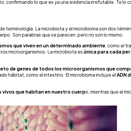
to, confirmando lo que es ya una evidencia irrefutable. Te lo 
 terminología. La microbiota y el microbioma son dos término
uerpo. Son parabras que se parecen, pero no son lo mismo.
smos que viven en un determinado ambiente
, como el tra
otros microorganismos. La microbiota es
única para cada pe
leto de genes de todos los microorganismos que comp
o hábitat, como el intestino. El microbioma incluye el
ADN d
vivos que habitan en nuestro cuerp
o, mientras que el m