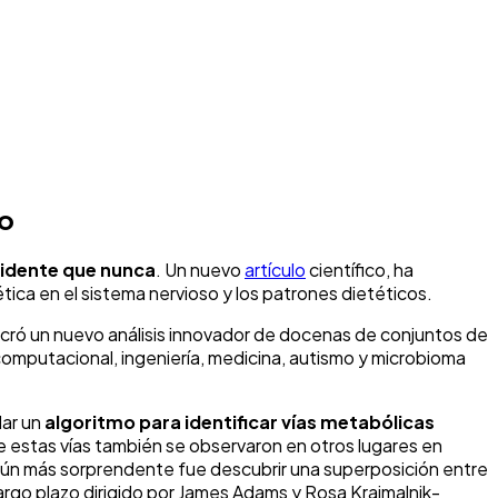
mo
vidente que nunca
. Un nuevo
artículo
científico, ha
tica en el sistema nervioso y los patrones dietéticos.
olucró un nuevo análisis innovador de docenas de conjuntos de
computacional, ingeniería, medicina, autismo y microbioma
lar un
algoritmo para identificar vías metabólicas
e estas vías también se observaron en otros lugares en
 aún más sorprendente fue descubrir una superposición entre
largo plazo dirigido por James Adams y Rosa Krajmalnik-