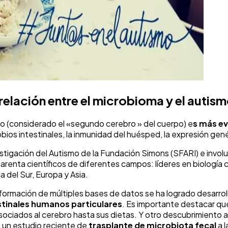
relación entre el microbioma y el autis
tino (considerado el «segundo cerebro » del cuerpo) e
s más e
bios intestinales, la inmunidad del huésped, la expresión gené
Investigación del Autismo de la Fundación Simons (SFARI) e inv
renta científicos de diferentes campos: líderes en biología 
 del Sur, Europa y Asia.
nformación de múltiples bases de datos se ha logrado desarrol
stinales humanos particulares
. Es importante destacar qu
asociados al cerebro hasta sus dietas. Y otro descubrimiento
n un estudio reciente de
trasplante de microbiota fecal
a 