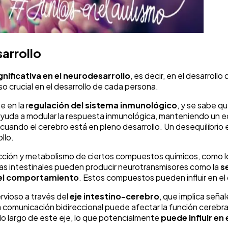
arrollo
ignificativa en el neurodesarrollo
, es decir, en el desarrollo
o crucial en el desarrollo de cada persona.
 en la r
egulación del sistema inmunológico
, y se sabe q
ayuda a modular la respuesta inmunológica, manteniendo un equi
cuando el cerebro está en pleno desarrollo. Un desequilibrio 
llo.
ducción y metabolismo de ciertos compuestos químicos, como 
ias intestinales pueden producir neurotransmisores como la
s
 el comportamiento
. Estos compuestos pueden influir en el 
rvioso a través del
eje intestino-cerebro
, que implica señal
ta comunicación bidireccional puede afectar la función cerebr
 lo largo de este eje, lo que potencialmente
puede influir en