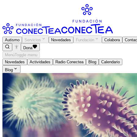
Autismo
Servicios
Novedades
Fundación
Colabora
Contac
Dona
Menú
Toggle menu
Novedades
Actividades
Radio Conectea
Blog
Calendario
Blog