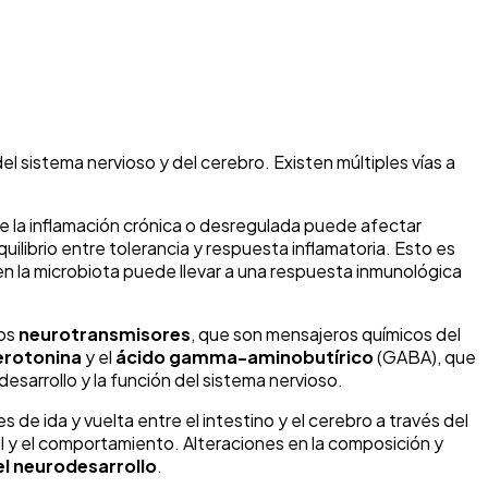
 del sistema nervioso y del cerebro. Existen múltiples vías a
ue la inflamación crónica o desregulada puede afectar
librio entre tolerancia y respuesta inflamatoria. Esto es
en la microbiota puede llevar a una respuesta inmunológica
los
neurotransmisores
, que son mensajeros químicos del
erotonina
y el
ácido gamma-aminobutírico
(GABA), que
desarrollo y la función del sistema nervioso.
es de ida y vuelta entre el intestino y el cerebro a través del
al y el comportamiento. Alteraciones en la composición y
 el neurodesarrollo
.