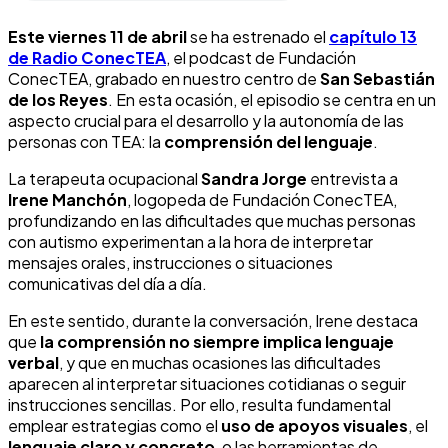
Este viernes 11 de abril
se ha estrenado el
capítulo 13
de Radio ConecTEA
, el podcast de Fundación
ConecTEA, grabado en nuestro centro de
San Sebastián
de los Reyes
. En esta ocasión, el episodio se centra en un
aspecto crucial para el desarrollo y la autonomía de las
personas con TEA: la
comprensión del lenguaje
.
La terapeuta ocupacional
Sandra Jorge
entrevista a
Irene Manchón
, logopeda de Fundación ConecTEA,
profundizando en las dificultades que muchas personas
con autismo experimentan a la hora de interpretar
mensajes orales, instrucciones o situaciones
comunicativas del día a día.
En este sentido, durante la conversación, Irene destaca
que
la comprensión no siempre implica lenguaje
verbal
, y que en muchas ocasiones las dificultades
aparecen al interpretar situaciones cotidianas o seguir
instrucciones sencillas. Por ello, resulta fundamental
emplear estrategias como el
uso de apoyos visuales
, el
lenguaje claro y concreto
, o las herramientas de