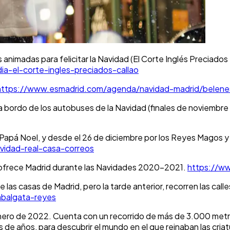
as animadas para felicitar la Navidad (El Corte Inglés Preciad
a-el-corte-ingles-preciados-callao
https://www.esmadrid.com/agenda/navidad-madrid/belene
a a bordo de los autobuses de la Navidad (finales de noviembre
 Papá Noel, y desde el 26 de diciembre por los Reyes Magos y
idad-real-casa-correos
te ofrece Madrid durante las Navidades 2020-2021.
https://ww
 las casas de Madrid, pero la tarde anterior, recorren las call
balgata-reyes
enero de 2022. Cuenta con un recorrido de más de 3.000 metros
nes de años, para descubrir el mundo en el que reinaban las c