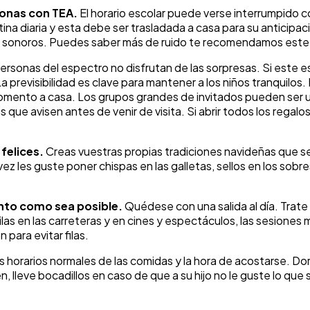
sonas con TEA.
El horario escolar puede verse interrumpido c
tina diaria y esta debe ser trasladada a casa para su anticipac
los sonoros. Puedes saber más de ruido te recomendamos est
rsonas del espectro no disfrutan de las sorpresas. Si este es 
a previsibilidad es clave para mantener a los niños tranquilos. P
mento a casa. Los grupos grandes de invitados pueden ser u
gos que avisen antes de venir de visita. Si abrir todos los reg
 felices.
Creas vuestras propias tradiciones navideñas que sea
ez les guste poner chispas en las galletas, sellos en los sobre
tanto como sea posible.
Quédese con una salida al día. Trat
las en las carreteras y en cines y espectáculos, las sesiones
para evitar filas.
s horarios normales de las comidas y la hora de acostarse. Dorm
en, lleve bocadillos en caso de que a su hijo no le guste lo qu