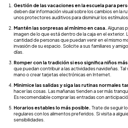
Gestión de las vacaciones en la escuela para per
deben dar información visual sobre los cambios en la ru
unos protectores auditivos para disminuir los estímu
Mantén las sorpresas al mínimo en casa.
Algunas pe
imagen de lo que está dentro de la caja en el exterior. L
cantidad de personas que puedan venir en el mismo mo
invasión de su espacio. Solicite a sus familiares y ami
días.
Romper con la tradición si eso significa niños más
que puedan contribuir a las actividades navideñas. Tal v
mano o crear tarjetas electrónicas en Internet.
Minimice las salidas y siga las rutinas normales 
hacer las cosas. Las mañanas tienden a ser más tranqui
Es recomendable comprar las entradas con anticipación 
Horarios estables lo más posible.
Trate de seguir lo
regulares con los alimentos preferidos. Si visita a algui
sensibilidades.