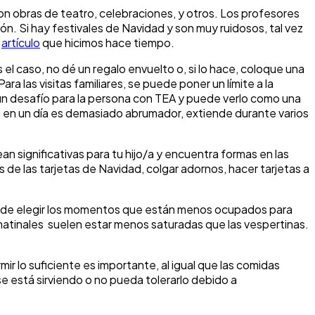
on obras de teatro, celebraciones, y otros. Los profesores
ión. Si hay festivales de Navidad y son muy ruidosos, tal vez
e
artículo
que hicimos hace tiempo.
el caso, no dé un regalo envuelto o, si lo hace, coloque una
ara las visitas familiares, se puede poner un límite a la
n desafío para la persona con TEA y puede verlo como una
alos en un día es demasiado abrumador, extiende durante varios
n significativas para tu hijo/a y encuentra formas en las
s de las tarjetas de Navidad, colgar adornos, hacer tarjetas a
e de elegir los momentos que están menos ocupados para
 matinales suelen estar menos saturadas que las vespertinas.
ir lo suficiente es importante, al igual que las comidas
e se está sirviendo o no pueda tolerarlo debido a