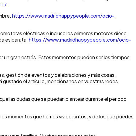
id/
embre.
https://www.madridhappypeople.com/ocio-
omotoras eléctricas e incluso los primeros motores diésel
da es barata.
https://www.madridhappypeople.com/ocio-
er un gran estrés. Estos momentos pueden ser los tiempos
es, gestión de eventos y celebraciones y más cosas.
á gustado el artículo, menciónanos en vuestras redes
quellas dudas que se puedan plantear durante el periodo
s los momentos que hemos vivido juntos, y de los que puedes
mo y sus familias. Muchas gracias por estar