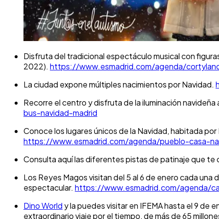
Disfruta del tradicional espectáculo musical con figur
2022).
https://www.esmadrid.com/agenda/cortylandi
La ciudad expone múltiples nacimientos por Navidad.
Recorre el centro y disfruta de la iluminación navideñ
bus-navidad-madrid
Conoce los lugares únicos de la Navidad, habitada por
https://www.esmadrid.com/agenda/pueblo-casa-nav
Consulta aquí las diferentes pistas de patinaje que 
Los Reyes Magos visitan del 5 al 6 de enero cada una de
espectacular.
https://www.esmadrid.com/agenda/ca
Dino World
y la puedes visitar en IFEMA hasta el 9 de 
extraordinario viaje por el tiempo, de más de 65 millo