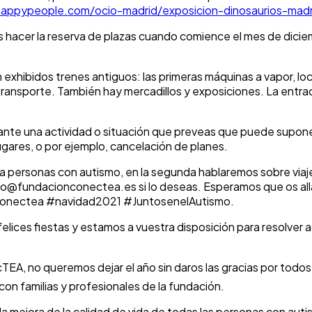
appypeople.com/ocio-madrid/exposicion-dinosaurios-madr
s hacer la reserva de plazas cuando comience el mes de dici
exhibidos trenes antiguos: las primeras máquinas a vapor, loc
ransporte. También hay mercadillos y exposiciones. La entra
ante una actividad o situación que preveas que puede supon
 lugares, o por ejemplo, cancelación de planes.
ra personas con autismo, en la segunda hablaremos sobre viaj
nfo@fundacionconectea.es si lo deseas. Esperamos que os all
nconectea #navidad2021 #JuntosenelAutismo.
ices fiestas y estamos a vuestra disposición para resolver a
cTEA, no queremos dejar el año sin daros las gracias por todo
on familias y profesionales de la fundación.
 mejora de la calidad de vida de todas las personas con autis