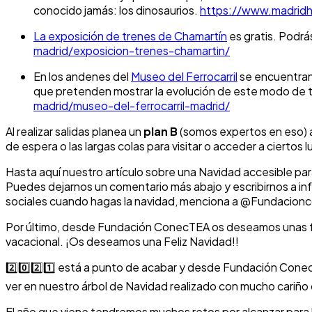
conocido jamás: los dinosaurios.
https://www.madridh
La exposición de trenes de Chamartín
es gratis. Podrá
madrid/exposicion-trenes-chamartin/
En los andenes del
Museo del Ferrocarril
se encuentran 
que pretenden mostrar la evolución de este modo de t
madrid/museo-del-ferrocarril-madrid/
Al realizar salidas planea un
plan B
(somos expertos en eso) 
de espera o las largas colas para visitar o acceder a ciertos
Hasta aquí nuestro artículo sobre una Navidad accesible pa
Puedes dejarnos un comentario más abajo y escribirnos a i
sociales cuando hagas la navidad, menciona a @Fundacio
Por último, desde Fundación ConecTEA os deseamos unas fel
vacacional. ¡Os deseamos una Feliz Navidad!!
2️⃣0️⃣2️⃣1️⃣ está a punto de acabar y desde Fundación Cone
ver en nuestro árbol de Navidad realizado con mucho cariño c
El año que viene tendremos muchos retos por alcanzar para la