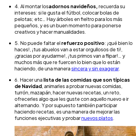
4. Al montar los
adornos navideños,
recuerda su
intereses: si le gusta el fútbol, colocar bolas de
pelotas; etc… Hay árboles en fieltro para los más
pequeños, y es un buen momento para ponerse
creativos y hacer manualidades.
5. No puede faltar el
refuerzo positivo
: ¡qué bien lo
haces!, ¡tus abuelos van a estar orgullosos de ti!,
¡gracias por ayudarme!, ¡tus primos van a flipar!… y
muchos más que re fuercen lo bien que lo están
haciendo, de una manera
sincera y sin exagerar
.
6. Hacer una
lista de las comidas que son típicas
de Navidad
, animarles a probar nuevas comidas,
turrón, mazapán, hacer nuevas recetas, un reto,
ofrecerles algo que les guste con aquello nuevo e ir
alternando. Y por supuesto también participar
haciendo recetas, es una manera de mejorar las
funciones ejecutivas y probar
nuevos platos
.