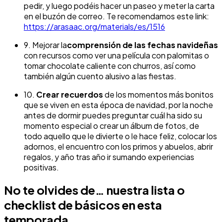
pedir, y luego podéis hacer un paseo y meter la carta
en el buzón de correo. Te recomendamos este link:
https://arasaac.org/materials/es/1516
9. Mejorar la
comprensión de las fechas navideñas
con recursos como ver una película con palomitas o
tomar chocolate caliente con churros, así como
también algún cuento alusivo a las fiestas.
10.
Crear recuerdos
de los momentos más bonitos
que se viven en esta época de navidad, por la noche
antes de dormir puedes preguntar cuál ha sido su
momento especial o crear un álbum de fotos, de
todo aquello que le divierte o le hace feliz, colocar los
adornos, el encuentro con los primos y abuelos, abrir
regalos, y año tras año ir sumando experiencias
positivas.
No te olvides de… nuestra lista o
checklist de básicos en esta
temporada