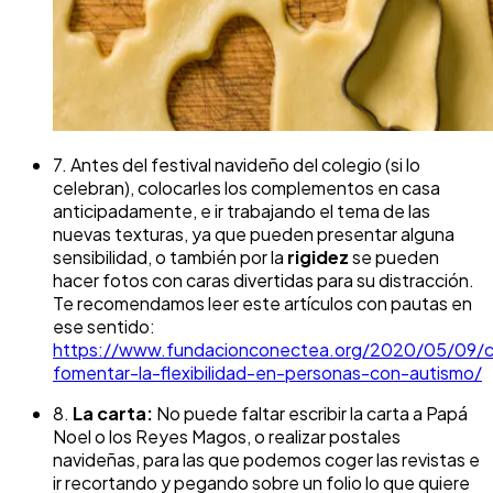
7. Antes del festival navideño del colegio (si lo
celebran), colocarles los complementos en casa
anticipadamente, e ir trabajando el tema de las
nuevas texturas, ya que pueden presentar alguna
sensibilidad, o también por la
rigidez
se pueden
hacer fotos con caras divertidas para su distracción.
Te recomendamos leer este artículos con pautas en
ese sentido:
https://www.fundacionconectea.org/2020/05/09/
fomentar-la-flexibilidad-en-personas-con-autismo/
8.
La carta:
No puede faltar escribir la carta a Papá
Noel o los Reyes Magos, o realizar postales
navideñas, para las que podemos coger las revistas e
ir recortando y pegando sobre un folio lo que quiere