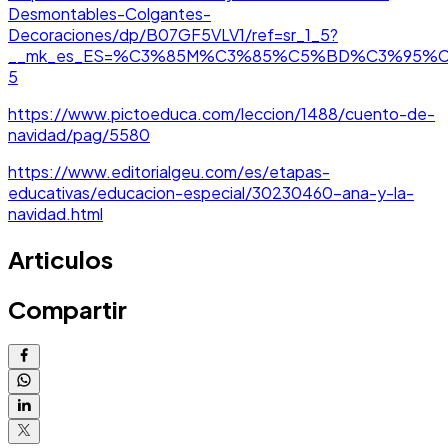
Desmontables-Colgantes-
Decoraciones/dp/B07GF5VLV1/ref=sr_1_5?
__mk_es_ES=%C3%85M%C3%85%C5%BD%C3%95%C3%91&cri
5
https://www.pictoeduca.com/leccion/1488/cuento-de-
navidad/pag/5580
https://www.editorialgeu.com/es/etapas-
educativas/educacion-especial/30230460-ana-y-la-
navidad.html
Articulos
Compartir