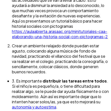
las actividades que se van a llevar a cabo. Esto
ayudará a disminuir la ansiedad a lo desconocido, lo
que muchas veces provoca un comportamiento
desafiante y la evitación de nuevas experiencias.
Aquí os presentamos un tutorial básico para hacer
historial sociales con pictogramas
https://aulaabierta.arasaac.org/minitutoriales-caa-
elaborando-una-historia-social-con-pictogramas-2
Crear un ambiente relajado donde puedan estar
agusto, colocando alguna música de fondo de
navidad, practicando el villancico del festival que se
va realizar en el colegio, practicando la coreografía, o
sencillamente, colocar clásicos, donde generen
buenos recuerdos.
3. Es importante
distribuir las tareas entre todos
.
Si el niño/a es pequeño/a, o tiene dificultad para
realizar algo, se le puede dar ayuda físicamente o con
moldeamiento. Aún así es importante dejar que lo
intenten hacer solos/as, ya que esto mejorará su
autonomía y autoestima
.